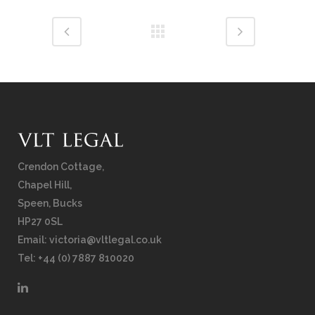
Crendon Cottage,
Chapel Hill,
Speen, Bucks
HP27 0SL
Email:
victoria@vltlegal.co.uk
Tel: +44 (0) 7887 810020